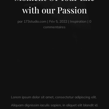
with our Passion
par
173studio.com
|
Fév 5, 2022
|
Inspiration
|
0
commentaires
Lorem ipsum dolor sit amet, consectetur adipiscing elit.
Aliquam dignissim iaculis sapien, in aliquet elit blandit id.